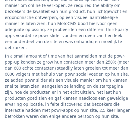
manier om online te verkopen. ze required the ability om
bezoekers de kwaliteit van hun product, hun lichtgewicht en
ergonomische ontwerpen, op een visueel aantrekkelijke
manier te laten zien. hun MotoCMS bood hiervoor geen
adequate oplossing. ze probeerden een different third-party
apps voordat ze powr slider vonden en geen van hen leek
een onderdeel van de site en was onhandig en moeilijk te
gebruiken.
In a small amount of time van het aanmelden met de powr-
pop-up konden ze grow hun contacten meer dan 250% (meer
dan 600 echte contacten) steadily laten groeien tot meer dan
6000 volgers met behulp van powr social voeden op hun site.
ze added powr slider als een visuele manier om hun klanten
snel te laten zien, aangezien ze landing on de startpagina
zijn, hoe de producten er in het echt uitzien. het laat hun
producten goed zien en gaf klanten naadloos een geweldige
ervaring op locatie. in feite discovered dat bezoekers die
interactie hadden met powr-apps op hun site, 2,5 keer langer
betrokken waren dan enige andere persoon op hun site.