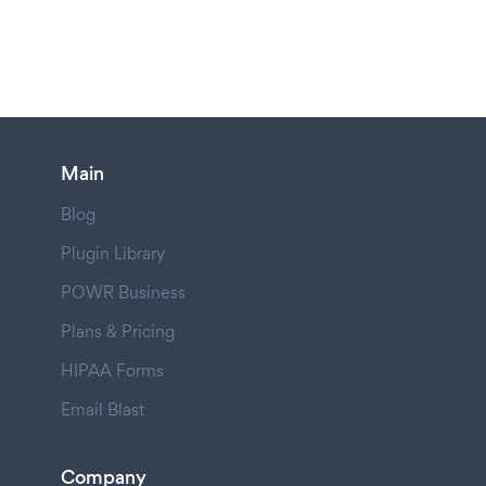
Main
Blog
Plugin Library
POWR Business
Plans & Pricing
HIPAA Forms
Email Blast
Company