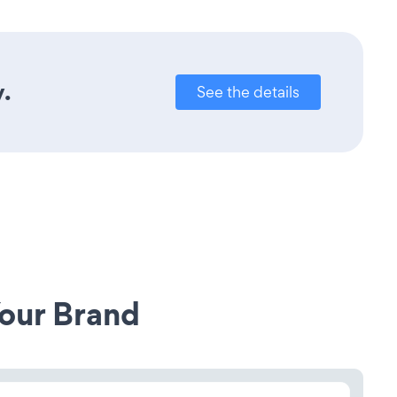
y.
See the details
our Brand