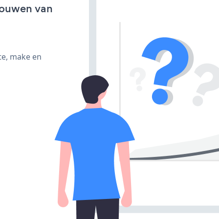
bouwen van
te, make en