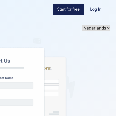
Start for free
Log In