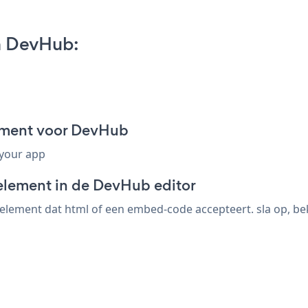
n DevHub:
gment voor DevHub
 your app
element in de DevHub editor
ement dat html of een embed-code accepteert. sla op, beki