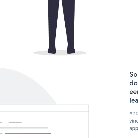
So
do
ee
le
And
vin
app