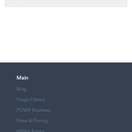
Main
Blog
Plugin Library
POWR Business
Plans & Pricing
HIPAA Forms