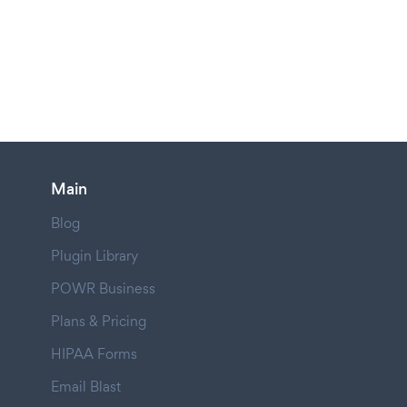
Main
Blog
Plugin Library
POWR Business
Plans & Pricing
HIPAA Forms
Email Blast