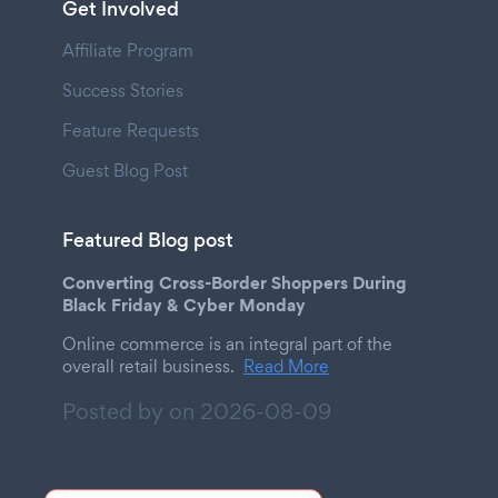
Get Involved
Affiliate Program
Success Stories
Feature Requests
Guest Blog Post
Featured Blog post
Converting Cross-Border Shoppers During
Black Friday & Cyber Monday
Online commerce is an integral part of the
overall retail business.
Read More
Posted by on
2026-08-09