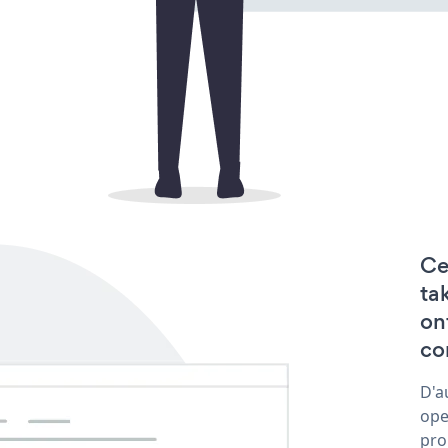
Ce
ta
on
co
D'a
ope
pro