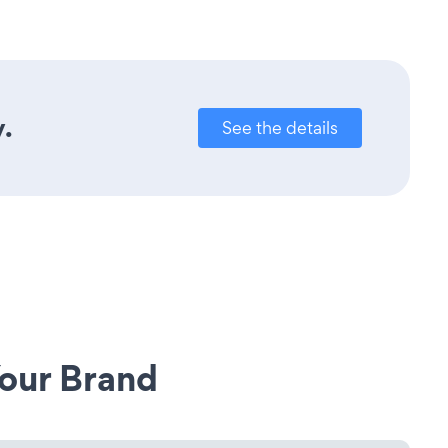
y.
See the details
our Brand