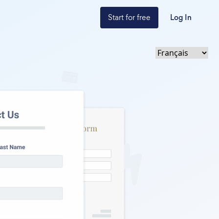
Start for free
Log In