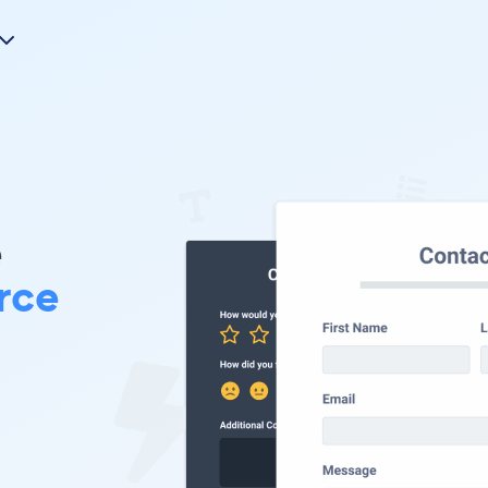
e
rce