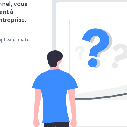
nnel, vous
ant à
ntreprise.
aptivate, make