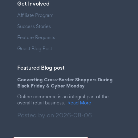
Get Involved
Affiliate Program
Success Stories
Feature Requests
Guest Blog Post
Featured Blog post
Converting Cross-Border Shoppers During
Black Friday & Cyber Monday
Online commerce is an integral part of the
overall retail business.
Read More
Posted by on
2026-08-06