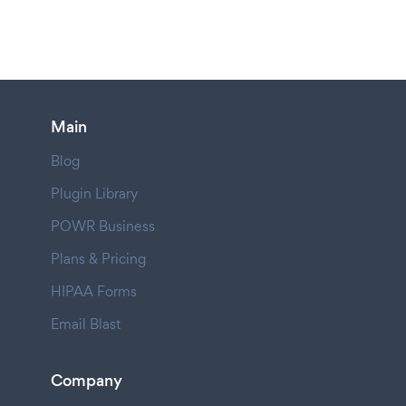
Main
Blog
Plugin Library
POWR Business
Plans & Pricing
HIPAA Forms
Email Blast
Company