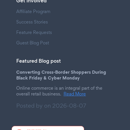
Get Involved
Affiliate Program
Success Stories
Feature Requests
Guest Blog Post
Featured Blog post
Converting Cross-Border Shoppers During
Black Friday & Cyber Monday
Online commerce is an integral part of the
overall retail business.
Read More
Posted by on
2026-08-07