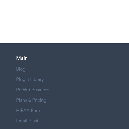
Main
Blog
Plugin Library
POWR Business
Plans & Pricing
HIPAA Forms
Email Blast