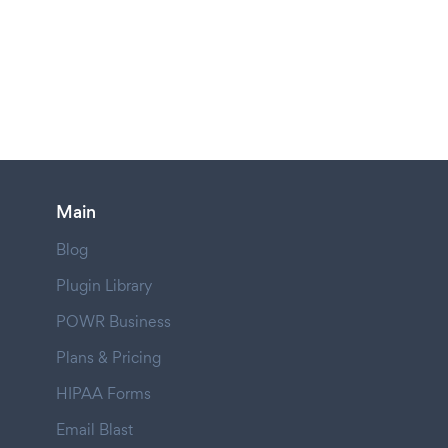
Main
Blog
Plugin Library
POWR Business
Plans & Pricing
HIPAA Forms
Email Blast