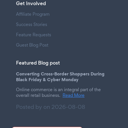
Get Involved
Affiliate Program
Success Stories
Feature Requests
Guest Blog Post
Featured Blog post
Converting Cross-Border Shoppers During
Black Friday & Cyber Monday
Online commerce is an integral part of the
overall retail business.
Read More
Posted by on
2026-08-08