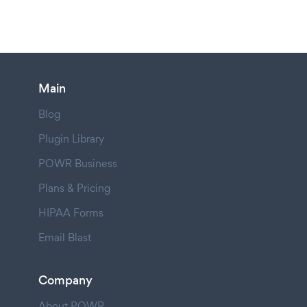
Main
Blog
Plugin Library
POWR Business
Plans & Pricing
HIPAA Forms
Email Blast
Company
About POWR