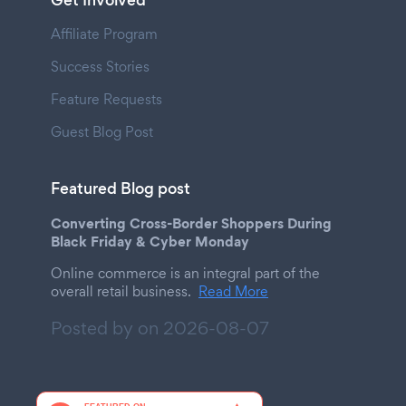
Get Involved
Affiliate Program
Success Stories
Feature Requests
Guest Blog Post
Featured Blog post
Converting Cross-Border Shoppers During
Black Friday & Cyber Monday
Online commerce is an integral part of the
overall retail business.
Read More
Posted by on
2026-08-07