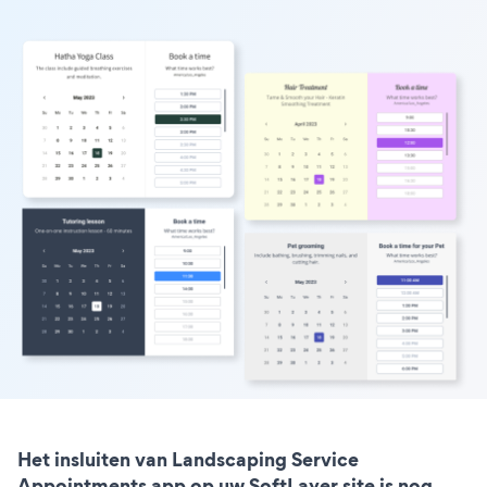
Het insluiten van Landscaping Service
Appointments app op uw SoftLayer site is nog