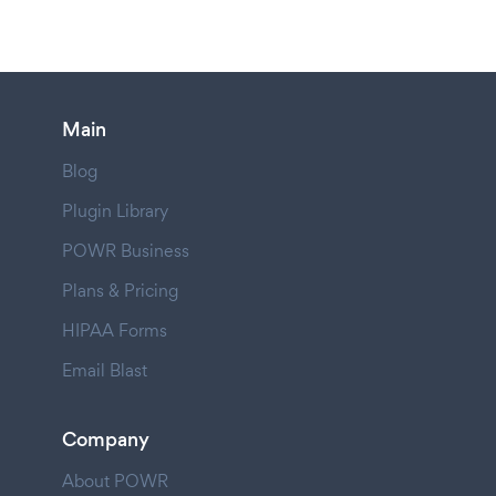
Main
Blog
Plugin Library
POWR Business
Plans & Pricing
HIPAA Forms
Email Blast
Company
About POWR