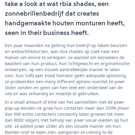
take a look at wat rbia shades, een
zonnebrillenbedrijf dat creates
handgemaakte houten monturen heeft,
seen in their business heeft.
Een paar maanden na getting hun bedrijf op lokale beurzen
en ambachtsbeurzen, was rbia shades op zoek naar een
manier om online te verkopen. ze wanted om bezoekers de
kwaliteit van hun product, hun lichtgewicht en ergonomische
ontwerpen, op een visueel aantrekkelijke manier te laten
zien. hun SoftLayer bood hiervoor geen adequate oplossing.
ze probeerden een many different options voordat ze powr
slider vonden en geen van hen leek een onderdeel van de
site en was onhandig en moeilijk te gebruiken.
In a small amount of time van het aanmelden met de powr-
pop-up konden ze grow hun contacten meer dan 250% (meer
dan 600 echte contacten) constantly laten groeien tot meer
dan 6000 volgers met behulp van powr social voeden op hun
site. ze added powr slider als een visuele manier om hun
klanten snel te laten zien, aangezien ze coming to de