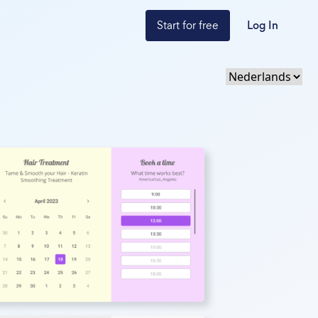
Start for free
Log In