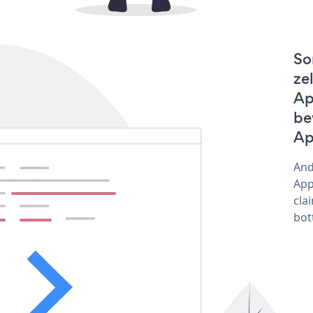
So
ze
Ap
be
Ap
And
App
cla
bot