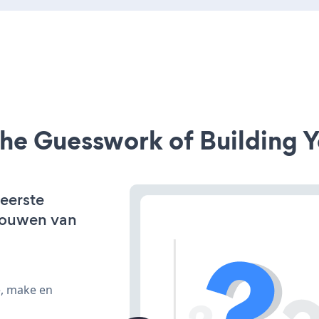
he Guesswork of Building Y
 eerste
bouwen van
e, make en