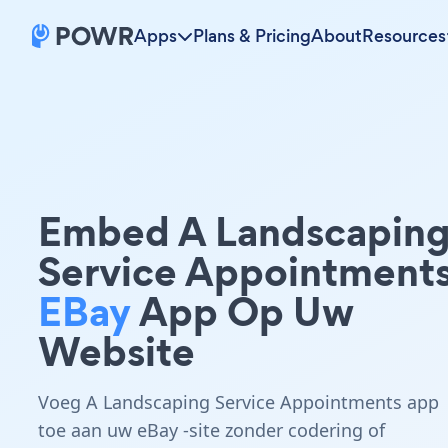
Apps
Plans & Pricing
About
Resources
Embed A Landscapin
Service Appointment
EBay
App Op Uw
Website
Voeg A Landscaping Service Appointments app
toe aan uw eBay -site zonder codering of