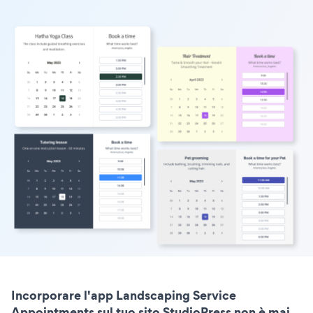
Incorporare l'app Landscaping Service
Appointments sul tuo sito StudioPress non è mai