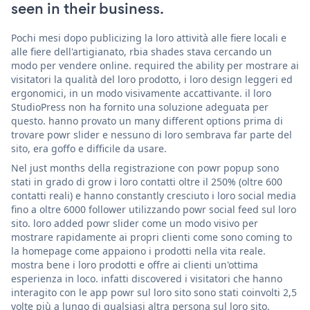
seen in their business.
Pochi mesi dopo publicizing la loro attività alle fiere locali e
alle fiere dell'artigianato, rbia shades stava cercando un
modo per vendere online. required the ability per mostrare ai
visitatori la qualità del loro prodotto, i loro design leggeri ed
ergonomici, in un modo visivamente accattivante. il loro
StudioPress non ha fornito una soluzione adeguata per
questo. hanno provato un many different options prima di
trovare powr slider e nessuno di loro sembrava far parte del
sito, era goffo e difficile da usare.
Nel just months della registrazione con powr popup sono
stati in grado di grow i loro contatti oltre il 250% (oltre 600
contatti reali) e hanno constantly cresciuto i loro social media
fino a oltre 6000 follower utilizzando powr social feed sul loro
sito. loro added powr slider come un modo visivo per
mostrare rapidamente ai propri clienti come sono coming to
la homepage come appaiono i prodotti nella vita reale.
mostra bene i loro prodotti e offre ai clienti un'ottima
esperienza in loco. infatti discovered i visitatori che hanno
interagito con le app powr sul loro sito sono stati coinvolti 2,5
volte più a lungo di qualsiasi altra persona sul loro sito.