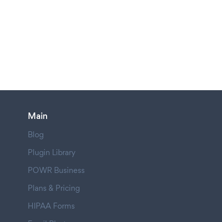
Main
Blog
Plugin Library
POWR Business
Plans & Pricing
HIPAA Forms