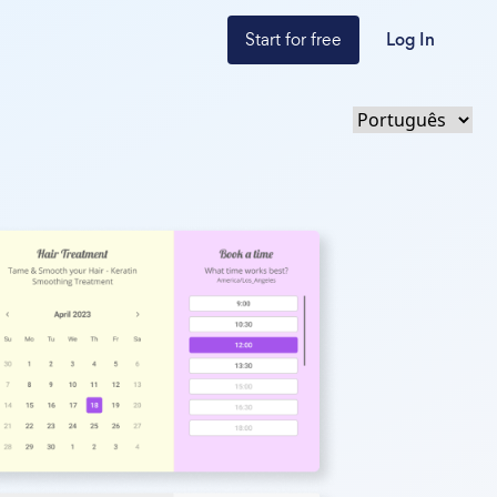
Start for free
Log In