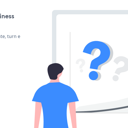
iness
te, turn e