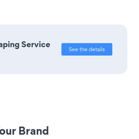
aping Service
See the details
our Brand