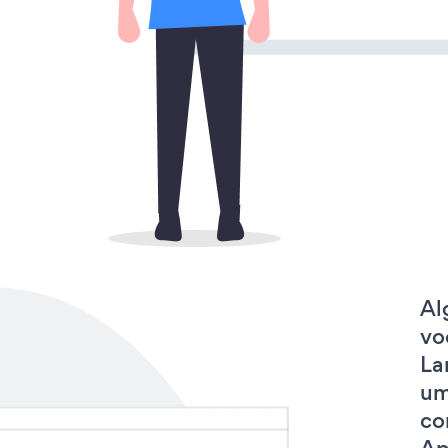
Al
vo
La
um
co