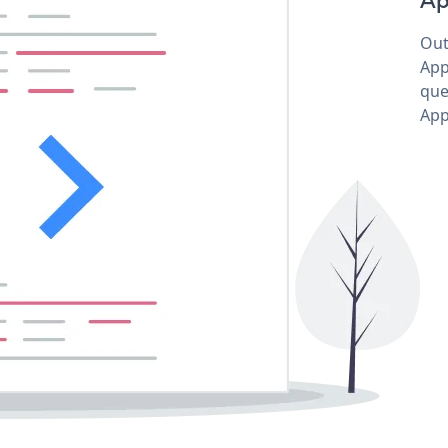
Ap
Out
App
que
App