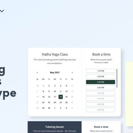
g
s
ype