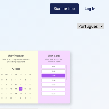
Start for free
Log In