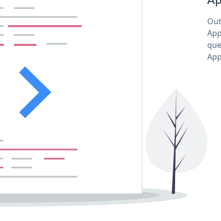
Ap
Out
App
que
App