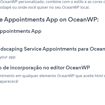
 OceanWP personalizado, combine com o estilo e as cores d
 rodapé ou onde você quiser no seu OceanWP local.
ce Appointments App on OceanWP:
 Appointments App
andscaping Service Appointments para Oce
 your app
o de incorporação no editor OceanWP
intments em qualquer elemento OceanWP que aceite html ou
aparecerá!