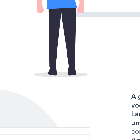
Al
vo
La
um
co