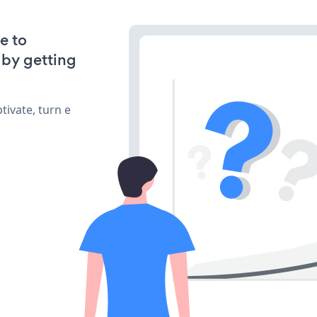
e to
 by getting
ivate, turn e