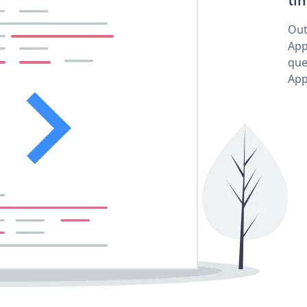
tim
Out
App
que
App