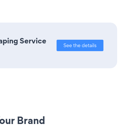
aping Service
See the details
our Brand