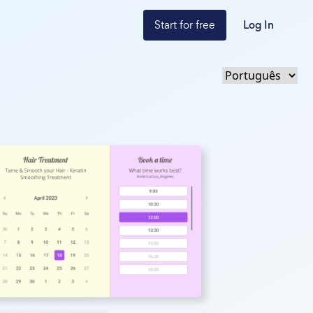
Start for free
Log In