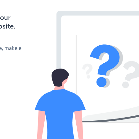
your
site.
e, make e