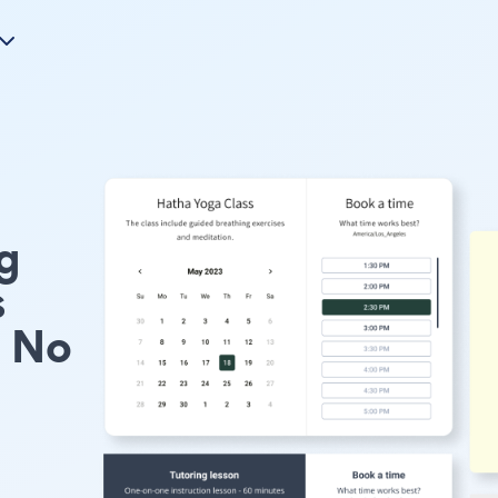
g
s
e No