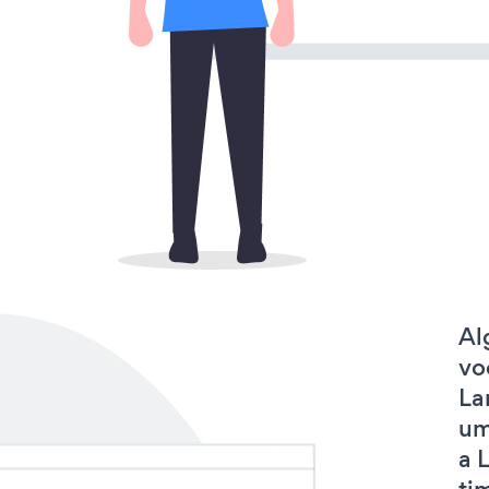
Al
vo
La
um
a 