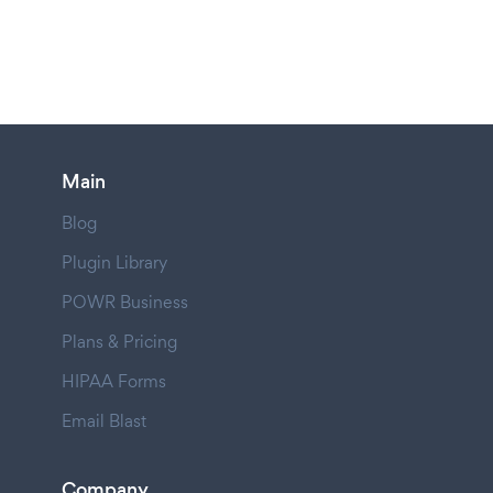
Main
Blog
Plugin Library
POWR Business
Plans & Pricing
HIPAA Forms
Email Blast
Company