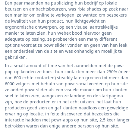
Een paar maanden na publicizing hun bedrijf op lokale
beurzen en ambachtsbeurzen, was rbia shades op zoek naar
een manier om online te verkopen. ze wanted om bezoekers
de kwaliteit van hun product, hun lichtgewicht en
ergonomische ontwerpen, op een visueel aantrekkelijke
manier te laten zien. hun Webex bood hiervoor geen
adequate oplossing. ze probeerden een many different
options voordat ze powr slider vonden en geen van hen leek
een onderdeel van de site en was onhandig en moeilijk te
gebruiken.
In a small amount of time van het aanmelden met de powr-
pop-up konden ze boost hun contacten meer dan 250% (meer
dan 600 echte contacten) steadily laten groeien tot meer dan
6000 volgers met behulp van powr social voeden op hun site.
ze added powr slider als een visuele manier om hun klanten
snel te laten zien, aangezien ze landing on de startpagina
zijn, hoe de producten er in het echt uitzien. het laat hun
producten goed zien en gaf klanten naadloos een geweldige
ervaring op locatie. in feite discovered dat bezoekers die
interactie hadden met powr-apps op hun site, 2,5 keer langer
betrokken waren dan enige andere persoon op hun site.