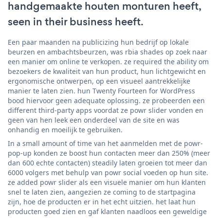
handgemaakte houten monturen heeft,
seen in their business heeft.
Een paar maanden na publicizing hun bedrijf op lokale
beurzen en ambachtsbeurzen, was rbia shades op zoek naar
een manier om online te verkopen. ze required the ability om
bezoekers de kwaliteit van hun product, hun lichtgewicht en
ergonomische ontwerpen, op een visueel aantrekkelijke
manier te laten zien. hun Twenty Fourteen for WordPress
bood hiervoor geen adequate oplossing. ze probeerden een
different third-party apps voordat ze powr slider vonden en
geen van hen leek een onderdeel van de site en was
onhandig en moeilijk te gebruiken.
In a small amount of time van het aanmelden met de powr-
pop-up konden ze boost hun contacten meer dan 250% (meer
dan 600 echte contacten) steadily laten groeien tot meer dan
6000 volgers met behulp van powr social voeden op hun site.
ze added powr slider als een visuele manier om hun klanten
snel te laten zien, aangezien ze coming to de startpagina
zijn, hoe de producten er in het echt uitzien. het laat hun
producten goed zien en gaf klanten naadloos een geweldige