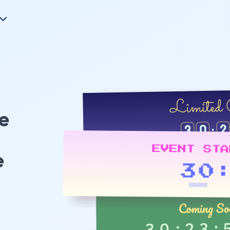
e
e
n