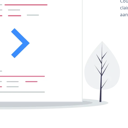
Cou
cla
aan