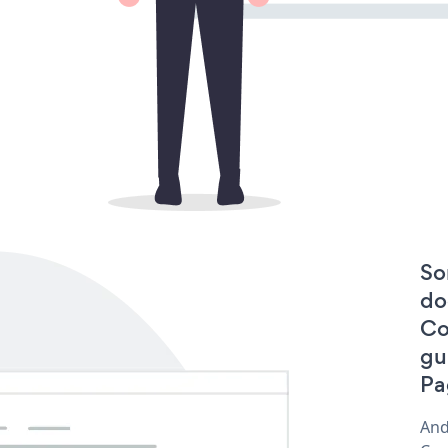
So
do
Co
gu
Pa
And