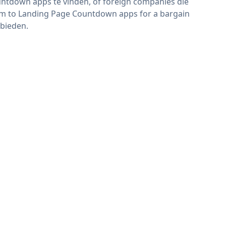
ntdown apps te vinden, of foreign companies die
im to Landing Page Countdown apps for a bargain
bieden.