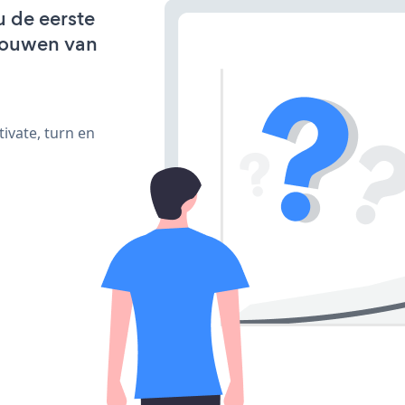
u de eerste
bouwen van
ivate, turn en