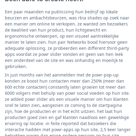
Een paar maanden na publicizing hun bedrijf op lokale
beurzen en ambachtsbeurzen, was rbia shades op zoek naar
een manier om online te verkopen. ze wanted om bezoekers
de kwaliteit van hun product, hun lichtgewicht en
ergonomische ontwerpen, op een visueel aantrekkelijke
manier te laten zien. hun pair Networks bood hiervoor geen
adequate oplossing. ze probeerden een different third-party
apps voordat ze powr slider vonden en geen van hen leek
een onderdeel van de site en was onhandig en moeilijk te
gebruiken.
In just months van het aanmelden met de powr-pop-up
konden ze boost hun contacten meer dan 250% (meer dan
600 echte contacten) constantly laten groeien tot meer dan
6000 volgers met behulp van powr social voeden op hun site.
ze added powr slider als een visuele manier om hun klanten
snel te laten zien, aangezien ze coming to de startpagina
zijn, hoe de producten er in het echt uitzien. het laat hun
producten goed zien en gaf klanten naadloos een geweldige
ervaring op locatie. in feite reported dat bezoekers die
interactie hadden met powr-apps op hun site, 2,5 keer langer
betrokken waren dan enige andere persoon op hun site.