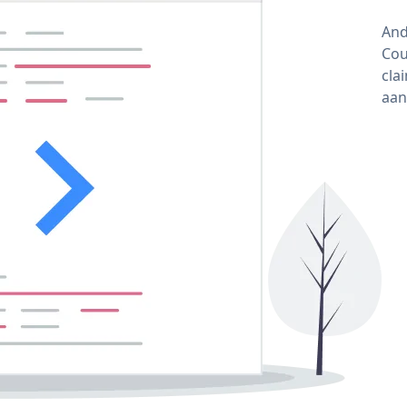
And
Cou
cla
aan