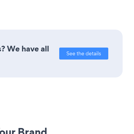
? We have all
See the details
our Brand