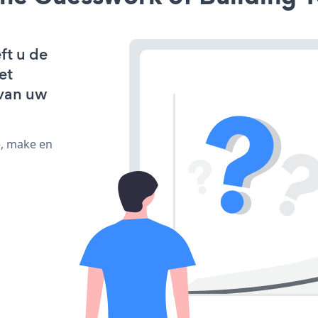
ft u de
et
van uw
e, make en