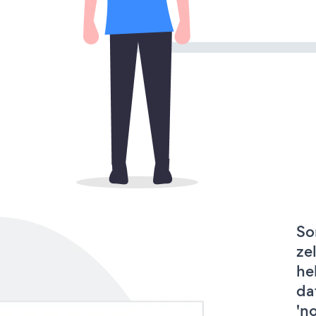
So
ze
he
da
'n