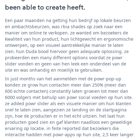
been able to create heeft.
Een paar maanden na getting hun bedrijf op lokale beurzen
en ambachtsbeurzen, was rbia shades op zoek naar een
manier om online te verkopen. ze wanted om bezoekers de
kwaliteit van hun product, hun lichtgewicht en ergonomische
ontwerpen, op een visueel aantrekkelijke manier te laten
zien. hun Duda bood hiervoor geen adequate oplossing. ze
probeerden een many different options voordat ze powr
slider vonden en geen van hen leek een onderdeel van de
site en was onhandig en moeilijk te gebruiken.
In just months van het aanmelden met de powr-pop-up
konden ze grow hun contacten meer dan 250% (meer dan
600 echte contacten) constantly laten groeien tot meer dan
6000 volgers met behulp van powr social voeden op hun site.
ze added powr slider als een visuele manier om hun klanten
snel te laten zien, aangezien ze landing on de startpagina
zijn, hoe de producten er in het echt uitzien. het laat hun
producten goed zien en gaf klanten naadloos een geweldige
ervaring op locatie. in feite reported dat bezoekers die
interactie hadden met powr-apps op hun site, 2,5 keer langer