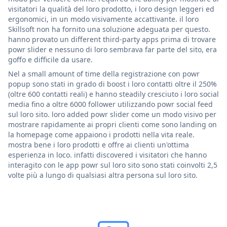
visitatori la qualità del loro prodotto, i loro design leggeri ed
ergonomici, in un modo visivamente accattivante. il loro
Skillsoft non ha fornito una soluzione adeguata per questo.
hanno provato un different third-party apps prima di trovare
powr slider e nessuno di loro sembrava far parte del sito, era
goffo e difficile da usare.
Nel a small amount of time della registrazione con powr
popup sono stati in grado di boost i loro contatti oltre il 250%
(oltre 600 contatti reali) e hanno steadily cresciuto i loro social
media fino a oltre 6000 follower utilizzando powr social feed
sul loro sito. loro added powr slider come un modo visivo per
mostrare rapidamente ai propri clienti come sono landing on
la homepage come appaiono i prodotti nella vita reale.
mostra bene i loro prodotti e offre ai clienti un'ottima
esperienza in loco. infatti discovered i visitatori che hanno
interagito con le app powr sul loro sito sono stati coinvolti 2,5
volte più a lungo di qualsiasi altra persona sul loro sito.