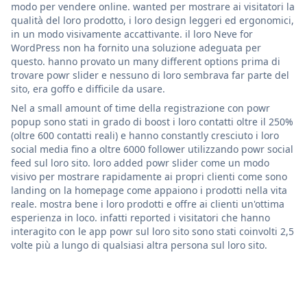
modo per vendere online. wanted per mostrare ai visitatori la
qualità del loro prodotto, i loro design leggeri ed ergonomici,
in un modo visivamente accattivante. il loro Neve for
WordPress non ha fornito una soluzione adeguata per
questo. hanno provato un many different options prima di
trovare powr slider e nessuno di loro sembrava far parte del
sito, era goffo e difficile da usare.
Nel a small amount of time della registrazione con powr
popup sono stati in grado di boost i loro contatti oltre il 250%
(oltre 600 contatti reali) e hanno constantly cresciuto i loro
social media fino a oltre 6000 follower utilizzando powr social
feed sul loro sito. loro added powr slider come un modo
visivo per mostrare rapidamente ai propri clienti come sono
landing on la homepage come appaiono i prodotti nella vita
reale. mostra bene i loro prodotti e offre ai clienti un'ottima
esperienza in loco. infatti reported i visitatori che hanno
interagito con le app powr sul loro sito sono stati coinvolti 2,5
volte più a lungo di qualsiasi altra persona sul loro sito.