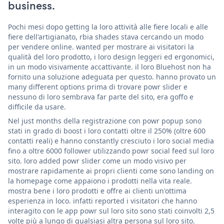
business.
Pochi mesi dopo getting la loro attività alle fiere locali e alle
fiere dell'artigianato, rbia shades stava cercando un modo
per vendere online. wanted per mostrare ai visitatori la
qualità del loro prodotto, i loro design leggeri ed ergonomici,
in un modo visivamente accattivante. il loro Bluehost non ha
fornito una soluzione adeguata per questo. hanno provato un
many different options prima di trovare powr slider e
nessuno di loro sembrava far parte del sito, era goffo e
difficile da usare.
Nel just months della registrazione con powr popup sono
stati in grado di boost i loro contatti oltre il 250% (oltre 600
contatti reali) e hanno constantly cresciuto i loro social media
fino a oltre 6000 follower utilizzando powr social feed sul loro
sito. loro added powr slider come un modo visivo per
mostrare rapidamente ai propri clienti come sono landing on
la homepage come appaiono i prodotti nella vita reale.
mostra bene i loro prodotti e offre ai clienti un'ottima
esperienza in loco. infatti reported i visitatori che hanno
interagito con le app powr sul loro sito sono stati coinvolti 2,5
volte più a lungo di qualsiasi altra persona sul loro sito.