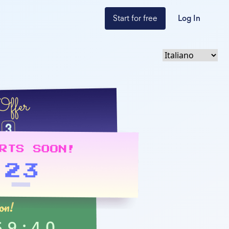
Start for free
Log In