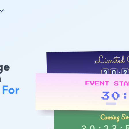
ge
m
 For