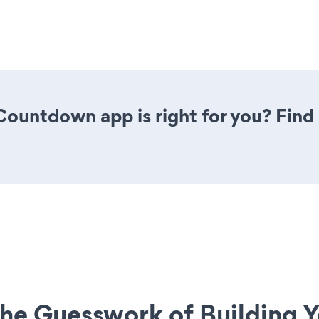
 Countdown app is right for you? Fin
he Guesswork of Building Y