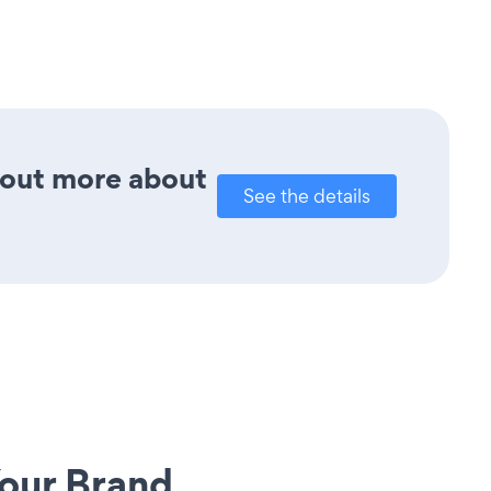
d out more about
See the details
our Brand