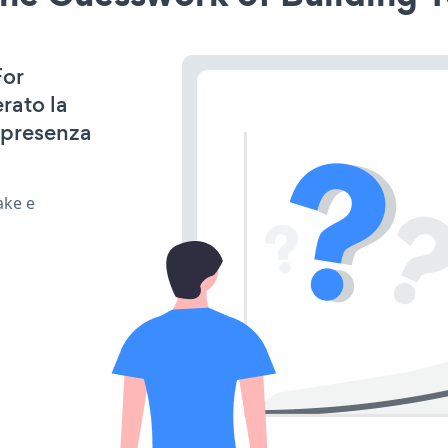
For
rato la
 presenza
ake e