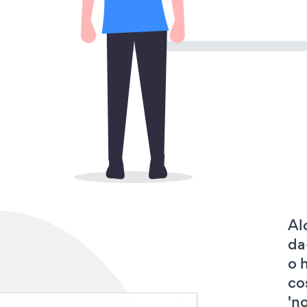
Al
da
o 
co
'no