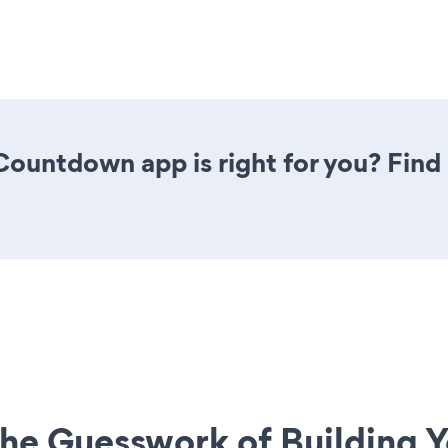
 Countdown app is right for you? Fin
he Guesswork of Building Y