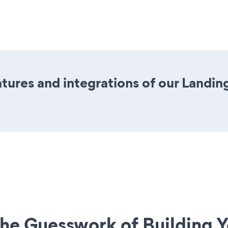
ures and integrations of our Landin
he Guesswork of Building Y