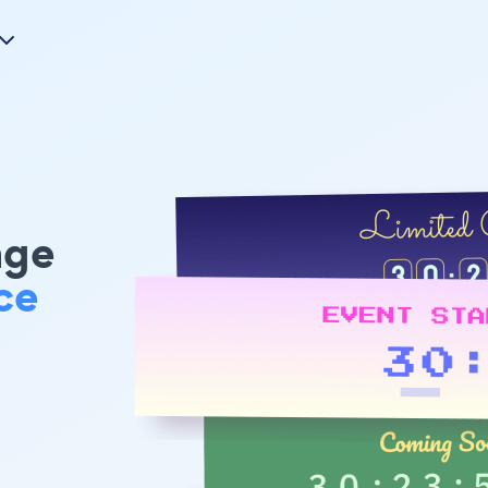
age
ce