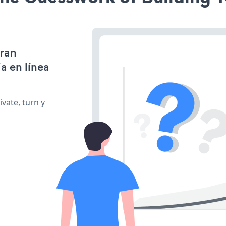
gran
a en línea
vate, turn y