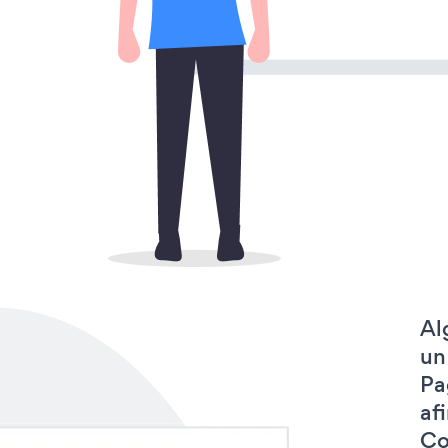
Al
un
Pa
af
Co