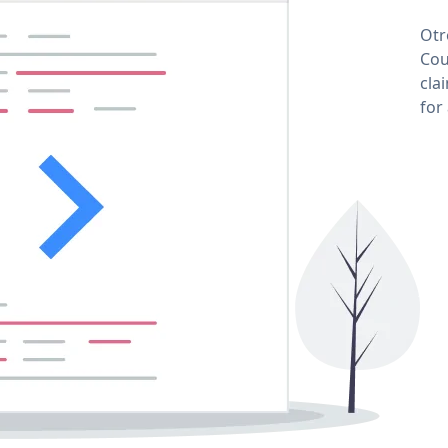
Otr
Cou
cla
for