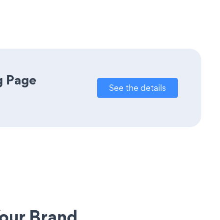
g Page
See the details
our Brand