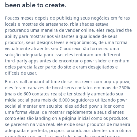
been able to create.
Poucos meses depois de publicizing seus negócios em feiras
locais e mostras de artesanato, rbia shades estava
procurando uma maneira de vender online. eles required the
ability para mostrar aos visitantes a qualidade de seus
produtos, seus designs leves e ergonômicos, de uma forma
visualmente atraente. seu Cloudrexx não forneceu uma
solução adequada para isso. eles tentaram um different
third-party apps antes de encontrar o powr slider e nenhum
deles parecia fazer parte do site e eram desajeitados e
difíceis de usar.
Em a small amount of time de se inscrever com pop-up powr,
eles foram capazes de boost seus contatos em mais de 250%
(mais de 600 contatos reais) e ter steadily aumentado sua
mídia social para mais de 6.000 seguidores utilizando powr
social alimentar em seu site. eles added powr slider como
uma forma visual de mostrar rapidamente a seus clientes
como eles são landing on a página inicial como os produtos
se parecem na vida real. ele exibe seus produtos de maneira
adequada e perfeita, proporcionando aos clientes uma ótima
experiência no local. na verdade, eles discovered que os