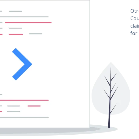
Otr
Cou
cla
for