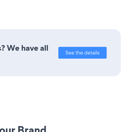
? We have all
See the details
our Brand