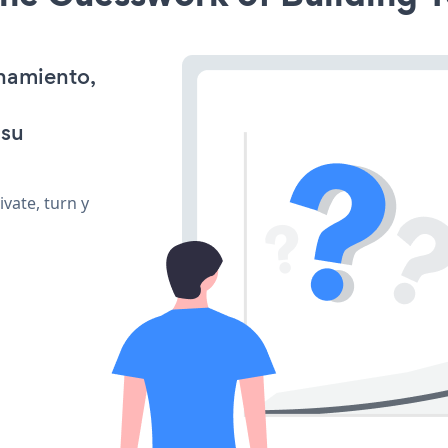
onamiento,
 su
vate, turn y