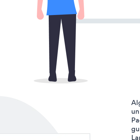
Al
un
Pa
gu
La