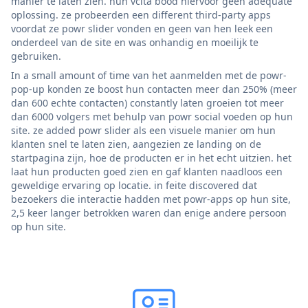
manier te laten zien. hun vcita bood hiervoor geen adequate
oplossing. ze probeerden een different third-party apps
voordat ze powr slider vonden en geen van hen leek een
onderdeel van de site en was onhandig en moeilijk te
gebruiken.
In a small amount of time van het aanmelden met de powr-
pop-up konden ze boost hun contacten meer dan 250% (meer
dan 600 echte contacten) constantly laten groeien tot meer
dan 6000 volgers met behulp van powr social voeden op hun
site. ze added powr slider als een visuele manier om hun
klanten snel te laten zien, aangezien ze landing on de
startpagina zijn, hoe de producten er in het echt uitzien. het
laat hun producten goed zien en gaf klanten naadloos een
geweldige ervaring op locatie. in feite discovered dat
bezoekers die interactie hadden met powr-apps op hun site,
2,5 keer langer betrokken waren dan enige andere persoon
op hun site.