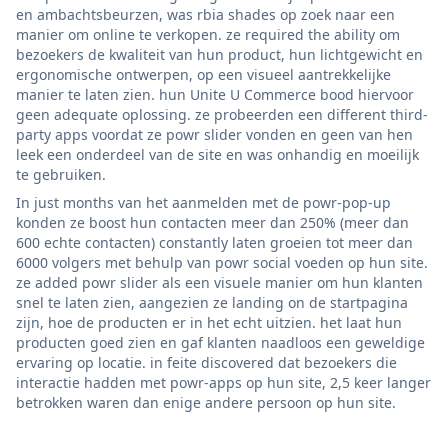
en ambachtsbeurzen, was rbia shades op zoek naar een
manier om online te verkopen. ze required the ability om
bezoekers de kwaliteit van hun product, hun lichtgewicht en
ergonomische ontwerpen, op een visueel aantrekkelijke
manier te laten zien. hun Unite U Commerce bood hiervoor
geen adequate oplossing. ze probeerden een different third-
party apps voordat ze powr slider vonden en geen van hen
leek een onderdeel van de site en was onhandig en moeilijk
te gebruiken.
In just months van het aanmelden met de powr-pop-up
konden ze boost hun contacten meer dan 250% (meer dan
600 echte contacten) constantly laten groeien tot meer dan
6000 volgers met behulp van powr social voeden op hun site.
ze added powr slider als een visuele manier om hun klanten
snel te laten zien, aangezien ze landing on de startpagina
zijn, hoe de producten er in het echt uitzien. het laat hun
producten goed zien en gaf klanten naadloos een geweldige
ervaring op locatie. in feite discovered dat bezoekers die
interactie hadden met powr-apps op hun site, 2,5 keer langer
betrokken waren dan enige andere persoon op hun site.