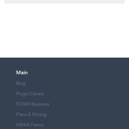
Main
Blog
Plugin Library
POWR Business
Plans & Pricing
HIPAA Forms