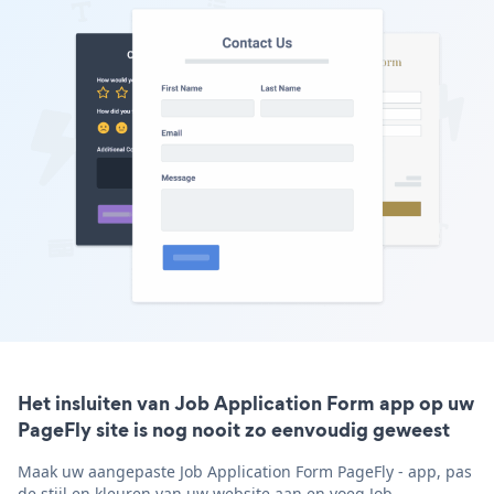
Het insluiten van Job Application Form app op uw
PageFly site is nog nooit zo eenvoudig geweest
Maak uw aangepaste Job Application Form PageFly - app, pas
de stijl en kleuren van uw website aan en voeg Job