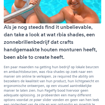
Als je nog steeds find it unbelievable,
dan take a look at wat rbia shades, een
zonnebrillenbedrijf dat crafts
handgemaakte houten monturen heeft,
been able to create heeft.
Een paar maanden na getting hun bedrijf op lokale beurzen
en ambachtsbeurzen, was rbia shades op zoek naar een
manier om online te verkopen. ze required the ability om
bezoekers de kwaliteit van hun product, hun lichtgewicht en
ergonomische ontwerpen, op een visueel aantrekkelijke
manier te laten zien. hun PageFly bood hiervoor geen
adequate oplossing. ze probeerden een many different
options voordat ze powr slider vonden en geen van hen leek
een onderdeel van de site en was onhandig en moeilijk te