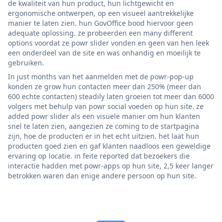
de kwaliteit van hun product, hun lichtgewicht en
ergonomische ontwerpen, op een visueel aantrekkelijke
manier te laten zien. hun GovOffice bood hiervoor geen
adequate oplossing. ze probeerden een many different
options voordat ze powr slider vonden en geen van hen leek
een onderdeel van de site en was onhandig en moeilijk te
gebruiken.
In just months van het aanmelden met de powr-pop-up
konden ze grow hun contacten meer dan 250% (meer dan
600 echte contacten) steadily laten groeien tot meer dan 6000
volgers met behulp van powr social voeden op hun site. ze
added powr slider als een visuele manier om hun klanten
snel te laten zien, aangezien ze coming to de startpagina
zijn, hoe de producten er in het echt uitzien. het laat hun
producten goed zien en gaf klanten naadloos een geweldige
ervaring op locatie. in feite reported dat bezoekers die
interactie hadden met powr-apps op hun site, 2,5 keer langer
betrokken waren dan enige andere persoon op hun site.