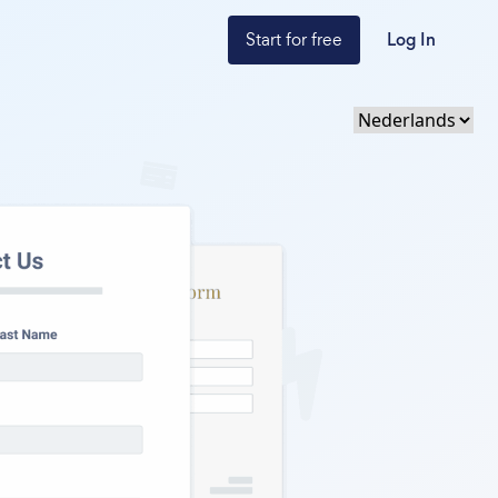
Start for free
Log In