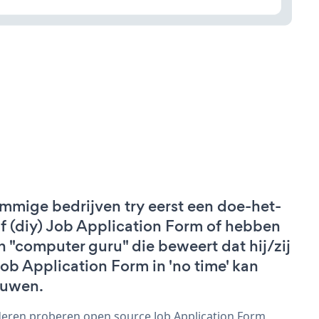
mmige bedrijven try eerst een doe-het-
lf (diy) Job Application Form of hebben
n "computer guru" die beweert dat hij/zij
Job Application Form in 'no time' kan
uwen.
eren proberen open source Job Application Form