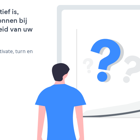
ef is,
onnen bij
eid van uw
ivate, turn en