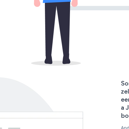
So
ze
ee
a 
bo
And