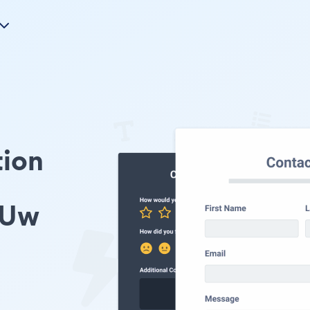
tion
 Uw