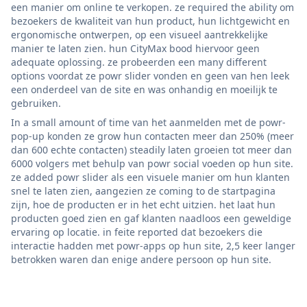
een manier om online te verkopen. ze required the ability om
bezoekers de kwaliteit van hun product, hun lichtgewicht en
ergonomische ontwerpen, op een visueel aantrekkelijke
manier te laten zien. hun CityMax bood hiervoor geen
adequate oplossing. ze probeerden een many different
options voordat ze powr slider vonden en geen van hen leek
een onderdeel van de site en was onhandig en moeilijk te
gebruiken.
In a small amount of time van het aanmelden met de powr-
pop-up konden ze grow hun contacten meer dan 250% (meer
dan 600 echte contacten) steadily laten groeien tot meer dan
6000 volgers met behulp van powr social voeden op hun site.
ze added powr slider als een visuele manier om hun klanten
snel te laten zien, aangezien ze coming to de startpagina
zijn, hoe de producten er in het echt uitzien. het laat hun
producten goed zien en gaf klanten naadloos een geweldige
ervaring op locatie. in feite reported dat bezoekers die
interactie hadden met powr-apps op hun site, 2,5 keer langer
betrokken waren dan enige andere persoon op hun site.