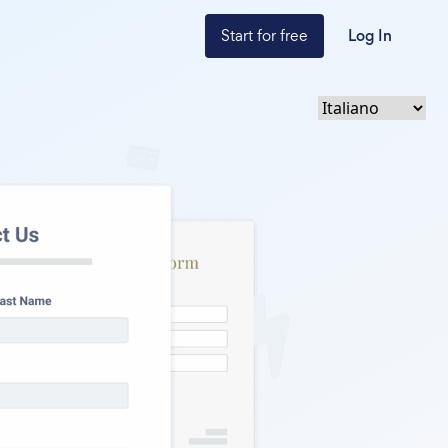
Start for free
Log In