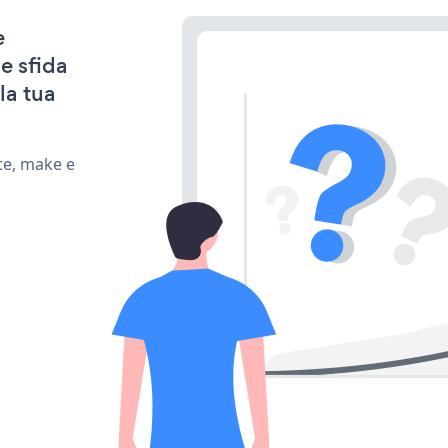
e
e sfida
la tua
te, make e