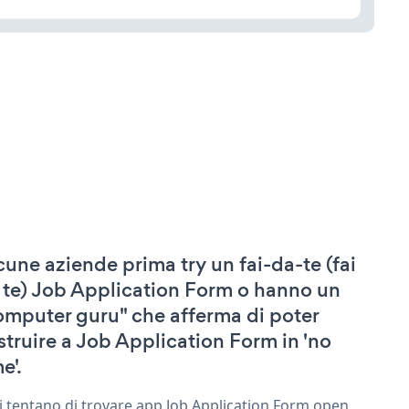
cune aziende prima try un fai-da-te (fai
 te) Job Application Form o hanno un
omputer guru" che afferma di poter
struire a Job Application Form in 'no
e'.
ri tentano di trovare app Job Application Form open