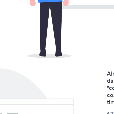
Al
da
"c
co
tim
Alt