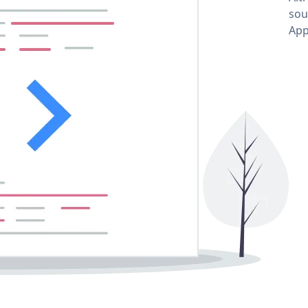
sou
App