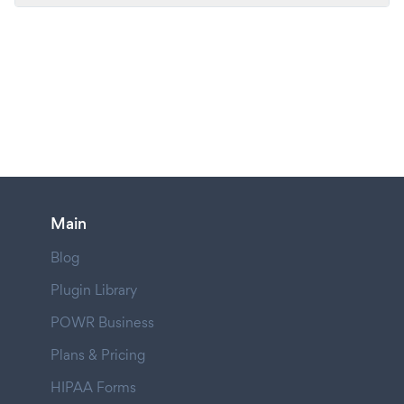
Main
Blog
Plugin Library
POWR Business
Plans & Pricing
HIPAA Forms