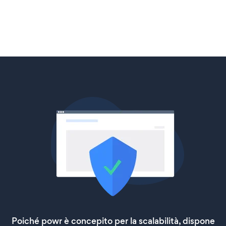
Poiché powr è concepito per la scalabilità, dispone