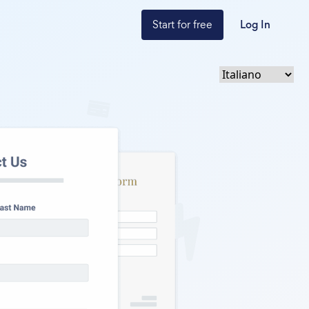
Start for free
Log In