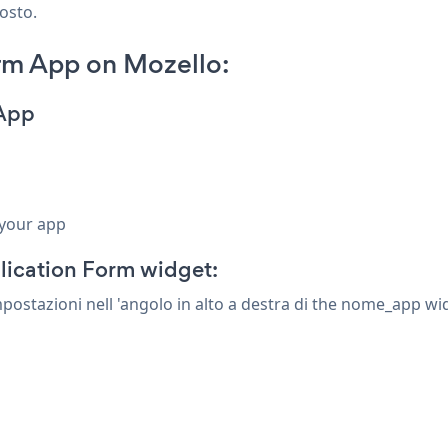
posto.
rm App on Mozello:
 App
 your app
lication Form widget:
Impostazioni
nell 'angolo in alto a destra di the nome_app wi