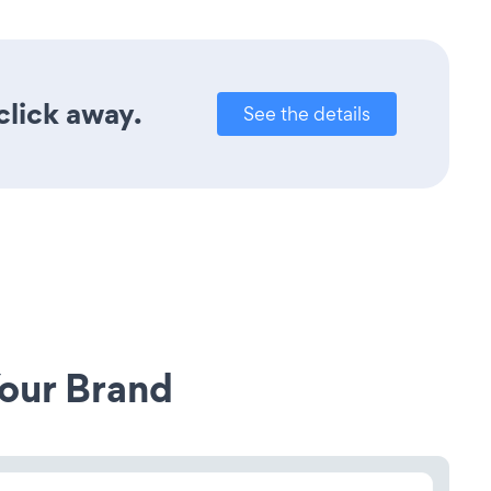
click away.
See the details
our Brand