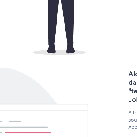
Al
da
"t
Jo
Alt
sou
App