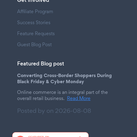
Get Involved
Affiliate Program
Success Stories
Feature Requests
Guest Blog Post
Featured Blog post
Converting Cross-Border Shoppers During
Black Friday & Cyber Monday
Online commerce is an integral part of the
overall retail business.
Read More
Posted by on
2026-08-08