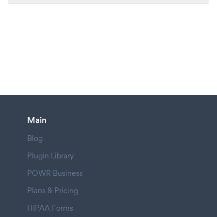
Main
Blog
Plugin Library
POWR Business
Plans & Pricing
HIPAA Forms