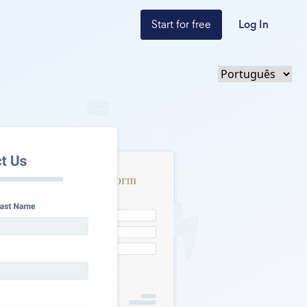
Start for free
Log In