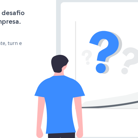
 desafio
mpresa.
te, turn e