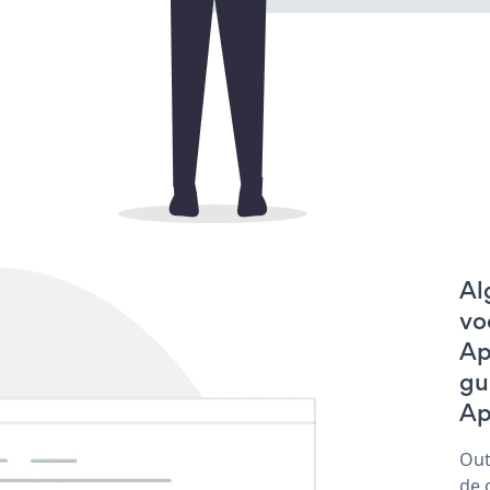
Al
vo
Ap
gu
Ap
Out
de 