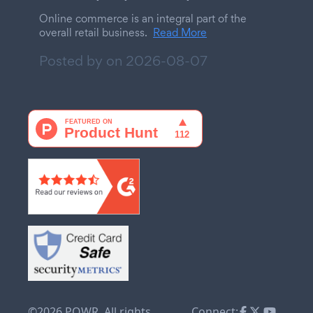
Online commerce is an integral part of the
overall retail business.
Read More
Posted by on
2026-08-07
©2026 POWR. All rights
Connect: