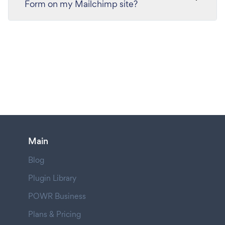
Form on my Mailchimp site?
Main
Blog
Plugin Library
POWR Business
Plans & Pricing