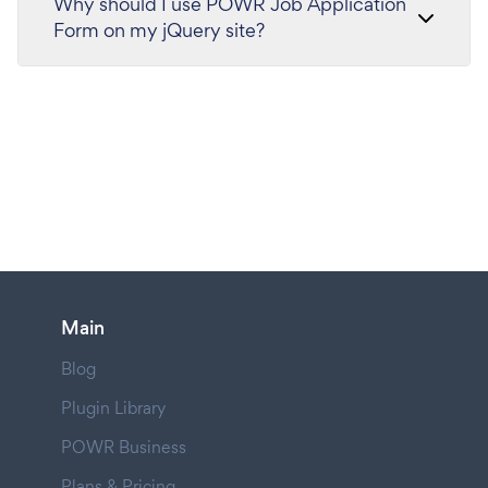
Why should I use POWR Job Application
Form on my jQuery site?
Main
Blog
Plugin Library
POWR Business
Plans & Pricing